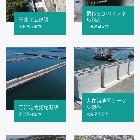
新わらびのトンネ
玉来ダム建設
ル新設
大分県竹田市
大分県日田市
大在西地区ケーソ
守江港物揚場新設
ン製作
大分県杵築市
大分県大分市