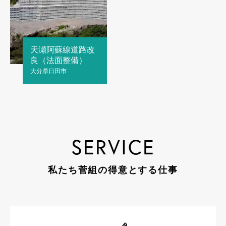
天瀬阿蘇線道路改
良（法面整備）
大分県日田市
SERVICE
私たち菅組の得意とする仕事